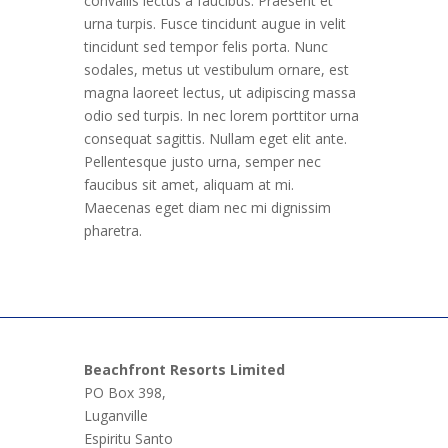
convallis lectus a faucibus. Praesent et
urna turpis. Fusce tincidunt augue in velit
tincidunt sed tempor felis porta. Nunc
sodales, metus ut vestibulum ornare, est
magna laoreet lectus, ut adipiscing massa
odio sed turpis. In nec lorem porttitor urna
consequat sagittis. Nullam eget elit ante.
Pellentesque justo urna, semper nec
faucibus sit amet, aliquam at mi.
Maecenas eget diam nec mi dignissim
pharetra.
Beachfront Resorts Limited
PO Box 398,
Luganville
Espiritu Santo