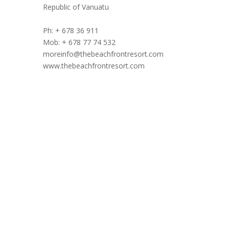
Republic of Vanuatu
Ph: + 678 36 911
Mob: + 678 77 74 532
moreinfo@thebeachfrontresort.com
www.thebeachfrontresort.com